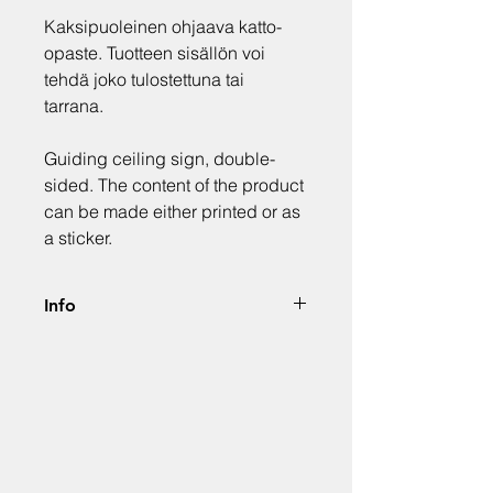
Kaksipuoleinen ohjaava katto-
opaste. Tuotteen sisällön voi
tehdä joko tulostettuna tai
tarrana.
Guiding ceiling sign, double-
sided. The content of the product
can be made either printed or as
a sticker.
Info
Hinta alv. 0%. Jokainen tuote
luodaan projektin sekä asiakkaan
visuaalisen identiteetin
ja kriteerien mukaan.
Price alv. 0%. Each product will
be customized as per the visual