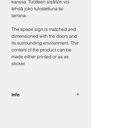
kanssa. Tuotteen sisällön voi
tehdä joko tulostettuna tai
tarrana.
The space sign is matched and
dimensioned with the doors and
its surrounding environment. The
content of the product can be
made either printed or as as
sticker.
Info
Hinta alv. 0%. Jokainen tuote
luodaan projektin sekä asiakkaan
visuaalisen identiteetin
ja kriteerien mukaan.