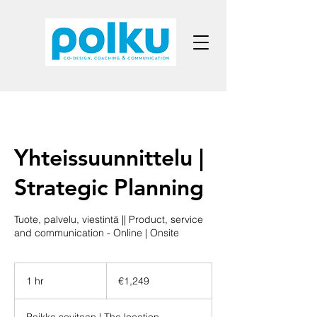
Yhteissuunnittelu |
Strategic Planning
Tuote, palvelu, viestintä || Product, service
and communication - Online | Onsite
1,249
euros
1 hr
1
€1,249
h