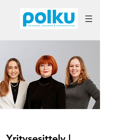
Yritysesittely |