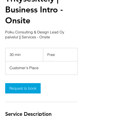
Business Intro -
Onsite
Polku Consulting & Design Lead Oy
palvelut || Services - Onsite
Free
30 min
3
Free
0
m
Customer's Place
i
n
Request to book
Service Description