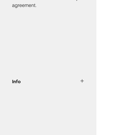
agreement.
Info
Hinta alv. 0%. Jokainen tuote
luodaan projektin sekä asiakkaan
visuaalisen identiteetin
ja kriteerien mukaan.
Price alv. 0%. Each product will
be customized as per the visual