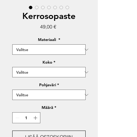
Kerrosopaste
Hinta
49,00 €
Materiaali
*
Koko
*
Pohjaväri
*
Määrä
*
LISÄÄ OSTOSKORIIN