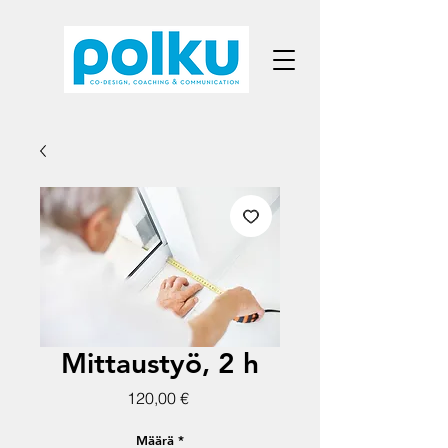
Mittaustyö, 2 h
Hinta
120,00 €
Määrä
*