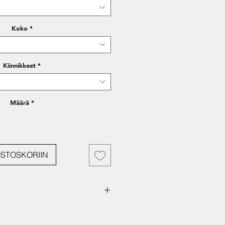
Koko
*
Kiinnikkeet
*
Määrä
*
OSTOSKORIIN
ainen tuote luodaan projektin
uaalisen identiteetin