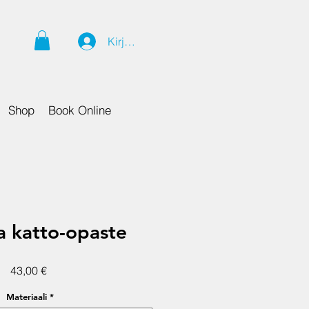
Kirjaudu
Shop
Book Online
a katto-opaste
Hinta
43,00 €
Materiaali
*