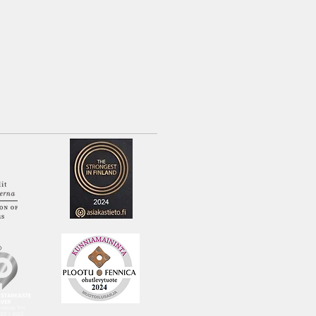
an.
h product will be customized as
guage and specifications as per
oject.
esta: Gsm +358 40 5833860
about the product: Gsm +358 40