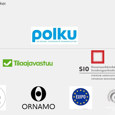
cker.
ja kriteerien muka
Price alv. 0%. Eac
per the visual lan
each client and pr
Kysy lisää tuotte
Ask more details 
5833860