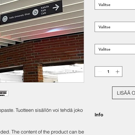
Valitse
Valitse
Valitse
LISÄÄ 
paste. Tuotteen sisällön voi tehdä joko
Info
Hinta alv. 0%. Jok
ided. The content of the product can be
sekä asiakkaan vis