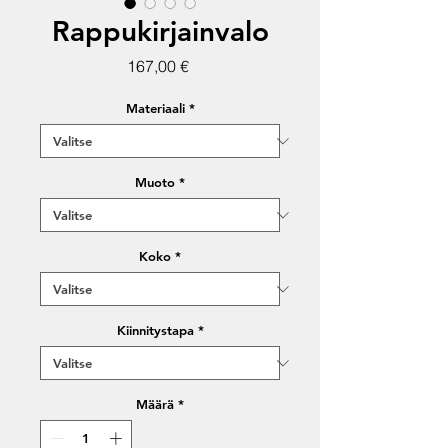
Rappukirjainvalo
Hinta
167,00 €
Materiaali
*
Muoto
*
Koko
*
Kiinnitystapa
*
Määrä
*