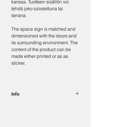
kanssa. Tuotteen sisällön voi
tehdä joko tulostettuna tai
tarrana.
The space sign is matched and
dimensioned with the doors and
its surrounding environment. The
content of the product can be
made either printed or as as
sticker.
Info
Hinta alv. 0%. Jokainen tuote
luodaan projektin sekä asiakkaan
visuaalisen identiteetin
ja kriteerien mukaan.