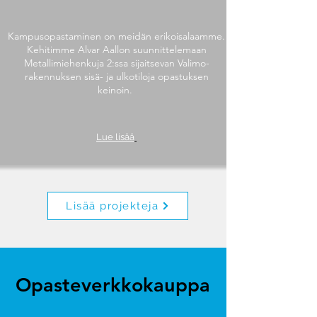
Kampusopastaminen on meidän erikoisalaamme.
Kehitimme Alvar Aallon suunnittelemaan
Metallimiehenkuja 2:ssa sijaitsevan Valimo-
rakennuksen sisä- ja ulkotiloja opastuksen
keinoin.
Lue lisää
Lisää projekteja
Opasteverkkokauppa