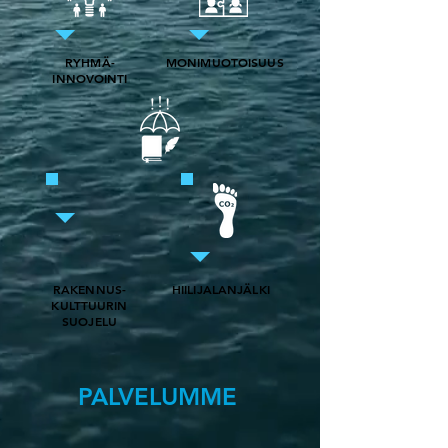
RYHMÄ-
MONIMUOTOISUUS
INNOVOINTI
RAKENNUS-
HIILIJALANJÄLKI
KULTTUURIN
SUOJELU
PALVELUMME