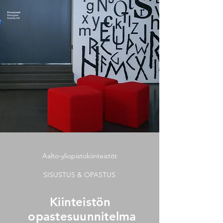
Aalto-yliopistokiinteistöt
SISUSTUS & OPASTUS
Kiinteistön
opastesuunnitelma