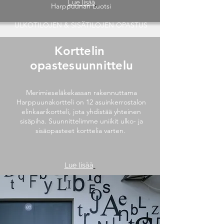
Lue lisää
Harppuunan Luotsi
ULKOTILOJEN & SISÄTILOJEN OPASTUS
Korttelin
opastesuunnittelu
Merimieseläkekassan rakennuttama
Harppuunakortteli on 12 asuinkerrostalon
elinkaarikortteli, jota yhdistää yhteinen
sisäpiha. Suunnittelimme uniikit ulko- ja
sisäopasteet korttelia varten.
Lue lisää