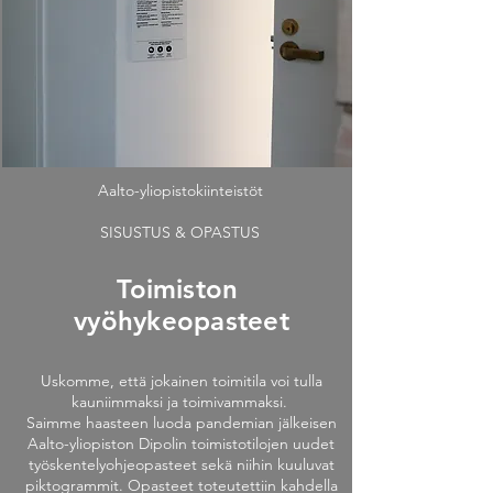
Aalto-yliopistokiinteistöt
SISUSTUS & OPASTUS
Toimiston
vyöhykeopasteet
Uskomme, että jokainen toimitila voi tulla
kauniimmaksi ja toimivammaksi.
Saimme haasteen luoda pandemian jälkeisen
Aalto-yliopiston Dipolin toimistotilojen uudet
työskentelyohjeopasteet sekä niihin kuuluvat
piktogrammit. Opasteet toteutettiin kahdella