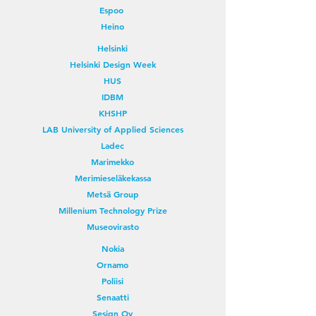
Espoo
Heino
Helsinki
Helsinki Design Week
HUS
IDBM
KHSHP
LAB University of Applied Sciences
Ladec
Marimekko
Merimieseläkekassa
Metsä Group
Millenium Technology Prize
Museovirasto
Nokia
Ornamo
Poliisi
Senaatti
Sesign Oy