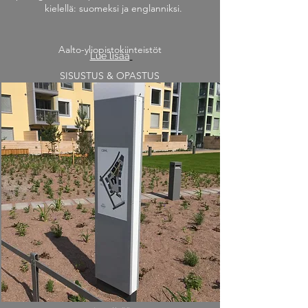
kielellä: suomeksi ja englanniksi.
Aalto-yliopistokiinteistöt
Lue lisää
SISUSTUS & OPASTUS
Toimiston
vyöhykeopasteet
Uskomme, että jokainen toimitila voi tulla
kauniimmaksi ja toimivammaksi.
Saimme haasteen luoda pandemian jälkeisen
Aalto-yliopiston Dipolin toimistotilojen uudet
työskentelyohjeopasteet sekä niihin kuuluvat
piktogrammit. Opasteet toteutettiin kahdella
kielellä: suomeksi ja englanniksi.