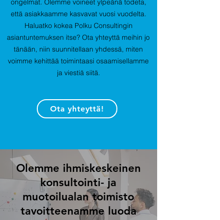
ongelmat. Olemme voineet ylpeänä todeta,
että asiakkaamme kasvavat vuosi vuodelta.
Haluatko kokea Polku Consultingin
asiantuntemuksen itse? Ota yhteyttä meihin jo
tänään, niin suunnitellaan yhdessä, miten
voimme kehittää toimintaasi osaamisellamme
ja viestiä siitä.
Ota yhteyttä!
Olemme ihmiskeskeinen
konsultointi- ja
muotoilualan toimisto
tavoitteenamme luoda