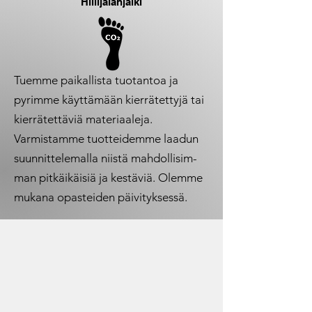
Hiilijalanjälki
Tuemme paikallista tuotantoa ja
pyrimme käyttämään kierrätettyjä tai
kierrätettäviä materiaaleja.
Varmistamme tuotteidemme laadun
suunnittelemalla niistä mahdollisim-
man pitkäikäisiä ja kestäviä. Olemme
mukana opasteiden päivityksessä.